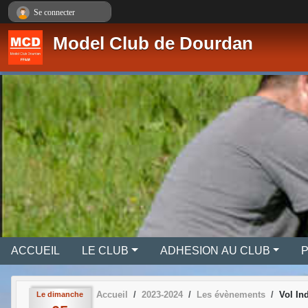
Panneau de gestion des cookies
Se connecter
Model Club de Dourdan
ACCUEIL
LE CLUB
ADHESION AU CLUB
Accueil
2023-2024
Les évènements
Vol In
Le
dimanche