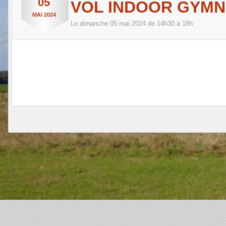
05
VOL INDOOR GYMN
MAI
2024
Le
dimanche
05
mai
2024
de 14h30 à 18h